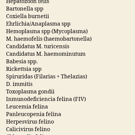
Hepatozoon felis
Bartonella spp
Coxiella burnetii
Ehrlichia/Anaplasma spp
Hemoplasma spp (Mycoplasma)
M. haemofelis (haemobartonella)
Candidatus M. turicensis
Candidatus M. haemominutum
Babesia spp.
Rickettsia spp
Spiruridas (Filarias + Thelazias)
D. immitis
Toxoplasma gondii
Inmunodeficiencia felina (FIV)
Leucemia felina
Panleucopenia felina
Herpesvirus felino
Calicivirus felino