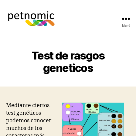
Menú
Petnomic
-
laboratorio
de
Test de rasgos
genética
animal
geneticos
Mediante ciertos
test genéticos
podemos conocer
muchos de los
caracteres más