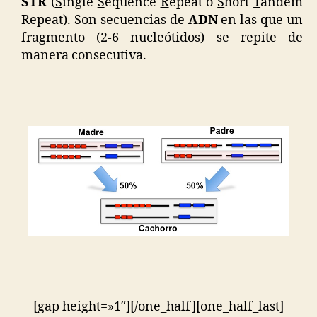
STR
(
S
ingle
S
equence
R
epeat o
S
hort
T
andem
R
epeat). Son secuencias de
ADN
en las que un
fragmento (2-6 nucleótidos) se repite de
manera consecutiva.
[gap height=»1″][/one_half][one_half_last]