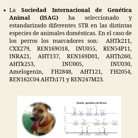
La
Sociedad Internacional de Genética
Animal (ISAG)
ha seleccionado y
estandarizado diferentes STR en las distintas
especies de animales domésticas. En el caso de
los perros los marcadores son: AHTk211,
CXX279, REN169O18, INU055, REN54P11,
INRA21, AHT137, REN169D01, AHTh260,
AHTk253, INU005, INU030,
Amelogenin, FH2848, AHT121, FH2054,
REN162C04 AHTh171 y REN247M23.