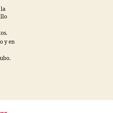
 la
llo
os.
lo y en
tubo.