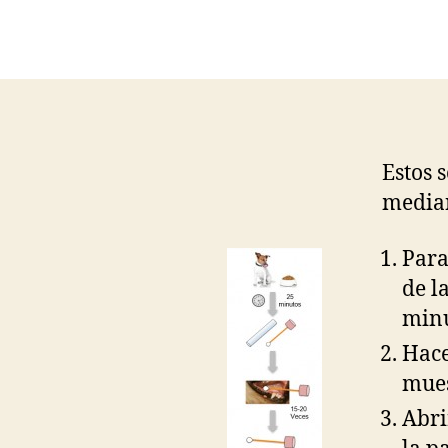
Estos 
median
Para
de l
minu
Hace
mues
Abri