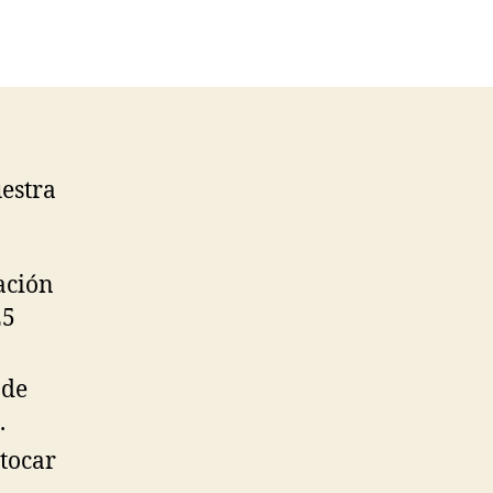
uestra
ación
25
 de
.
 tocar