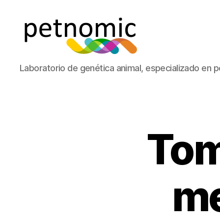
Petnomic
Laboratorio de genética animal, especializado en p
-
laboratorio
de
genética
animal
Tom
me